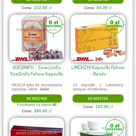
232.00
64.00
zł
zł
Cena:
Cena:
XUEQINFU - Siueczinfu
LINCHZHI Kapsułki Fohow
XueQinFu Fohow Kapsułki
- Reishi
OKAZJA tylko do wyczerpania
24 kapsułki z Lakownicy
zapasów. 280zł -
309zł
lśniącej i Kordicepsu.
DO KOSZYKA
DO KOSZYKA
Posiadamy na stanie:
40
103.00
zł
Cena:
280.00
zł
Cena: