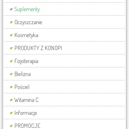
Suplementy
Oczyszczanie
Kosmetyka
PRODUKTY Z KONOPI
Fizjoterapia
Bielizna
Pościel
Witamina C
Informacje
PROMOCJE