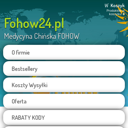
Koszyk
Produktów w
koszyku:
0
Fohow24
.
pl
Medycyna Chińska FOHOW
O firmie
Bestsellery
Koszty Wysyłki
Oferta
RABATY KODY