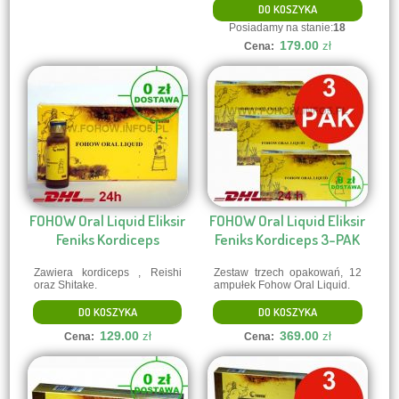
DO KOSZYKA
Posiadamy na stanie:
18
179.00
zł
Cena:
FOHOW Oral Liquid Eliksir
FOHOW Oral Liquid Eliksir
Feniks Kordiceps
Feniks Kordiceps 3-PAK
Zawiera kordiceps , Reishi
Zestaw trzech opakowań, 12
oraz Shitake.
ampułek Fohow Oral Liquid.
DO KOSZYKA
DO KOSZYKA
129.00
369.00
zł
zł
Cena:
Cena: