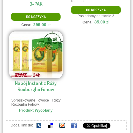
rooibos.
3-PAK
DO KOSZYKA
Posiadamy na stanie:
2
DO KOSZYKA
85.00
zł
Cena:
299.00
zł
Cena:
Napój Instant z Róży
Roxburghii Fohow
Sproszkowane owoce Róży
Roxburhii Fohow.
Produkt Wycofany
Dodaj link do: