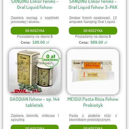
SANQING Eliksir Feniks -
SANQING Eliksir Feniks -
Oral Liquid Fohow
Oral Liquid Fohow 3-PAK
Zawiera wyciąg z soplówki
Zestaw trzech opakowań, 12
jeżowatej i aloesu.
ampułek Sanqing Oral Liquid.
DO KOSZYKA
DO KOSZYKA
Posiadamy na stanie:
5
Posiadamy na stanie:
5
189.00
589.00
zł
zł
Cena:
Cena:
GAOQIAN Fohow - op. 144
MEIGUI Pasta Róża Fohow
tabletek.
Probiotyk
Zawiera błonnik, chitozan i
Pasta z płatków róży z
spirulinę.
błonnikiem prebiotycznym.
DO KOSZYKA
DO KOSZYKA